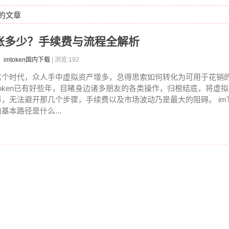
签的文章
币到账多少？手续费与流程全解析
imtoken国内下载
| 浏览:192
这个时代，众人手中虚拟资产增多，总得思索如何转化为可用于花销的
Token已有好些年，目睹身边诸多朋友的各类操作，归根结底，将虚
币，无法避开那几个步骤，手续费以及市场波动乃是最大的阻碍。 imT
基本路径是什么...