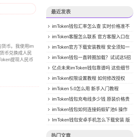
最近发表
imToken钱包汇率怎么查 实时价格准不
准
imToken客服怎么联系 官方客服入口在
货币。我使用im
哪
imToken官方下载安装教程 安全须知一
拟货币兑换成人民
网打尽
imToken钱包一直转圈加载？试试这5招
oken提现人民币
马上解决
亿点未来imToken钱包靠谱吗 这些细节
你要知道
imToken权限设置教程 如何修改授权
imToken 5.0怎么用 新手入门教程
imToken钱包充电线多少钱 原装价格贵
不贵
imToken钱包如何连接蚂蚁矿池6 操作
步骤详解
ImToken钱包安卓手机怎么下载安装 版
教程
热门文章