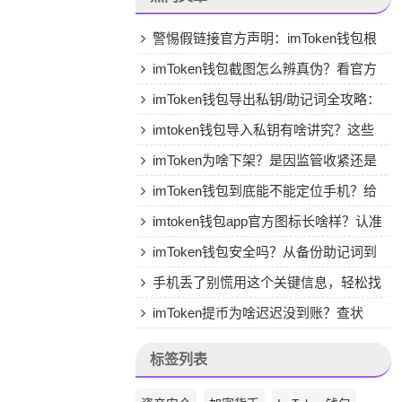
警惕假链接官方声明：imToken钱包根
本没有5.0版App
imToken钱包截图怎么辨真伪？看官方
渠道，认准图标和细节
imToken钱包导出私钥/助记词全攻略：
步骤详解与安全保存终极指南
imtoken钱包导入私钥有啥讲究？这些
准备和操作步骤要知道
imToken为啥下架？是因监管收紧还是
自身安全漏洞？
imToken钱包到底能不能定位手机？给
你讲清楚资产安全和隐私真相
imtoken钱包app官方图标长啥样？认准
橙色双环谨防山寨
imToken钱包安全吗？从备份助记词到
使用视频教程，新手必看指南
手机丢了别慌用这个关键信息，轻松找
回imToken钱包资产
imToken提币为啥迟迟没到账？查状
态、解拥堵，一步步教你解决
标签列表