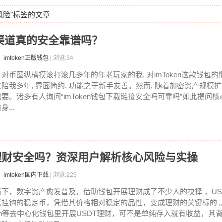
风险"标签的文章
载渠道真的安全靠谱吗？
imtoken正版钱包
| 浏览:34
针对币圈纵横摸滚打滚几多年的年老玩家的我, 对imToken这款钱包
实陪我多年, 界面简约, 功能之于新手友善。然而, 随着加密资产规模扩
重要。诸多有人询问“imToken钱包下载链接安全吗可靠吗”如此提问
身...
DT理财安全吗？资深用户解析核心风险与实操
imtoken国内下载
| 浏览:225
当下，数字资产愈发普及，借助钱包开展理财成了不少人的抉择 ，US
元挂钩的稳定币，凭借其价格相对稳定的品性，变成理财的关键标的 。然
en等去中心化钱包里开展USDT理财，可不是单纯存入就有收益，其