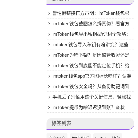
警惕假链接官方声明：imToken钱包根
本没有5.0版App
imToken钱包截图怎么辨真伪？看官方
渠道，认准图标和细节
imToken钱包导出私钥/助记词全攻略：
步骤详解与安全保存终极指南
imtoken钱包导入私钥有啥讲究？这些
准备和操作步骤要知道
imToken为啥下架？是因监管收紧还是
自身安全漏洞？
imToken钱包到底能不能定位手机？给
你讲清楚资产安全和隐私真相
imtoken钱包app官方图标长啥样？认准
橙色双环谨防山寨
imToken钱包安全吗？从备份助记词到
使用视频教程，新手必看指南
手机丢了别慌用这个关键信息，轻松找
回imToken钱包资产
imToken提币为啥迟迟没到账？查状
态、解拥堵，一步步教你解决
标签列表