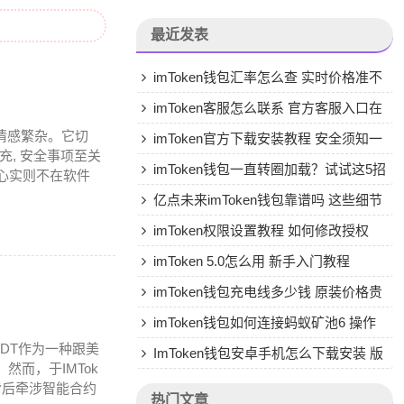
最近发表
imToken钱包汇率怎么查 实时价格准不
准
imToken客服怎么联系 官方客服入口在
的情感繁杂。它切
哪
imToken官方下载安装教程 安全须知一
充, 安全事项至关
网打尽
imToken钱包一直转圈加载？试试这5招
核心实则不在软件
马上解决
亿点未来imToken钱包靠谱吗 这些细节
你要知道
imToken权限设置教程 如何修改授权
imToken 5.0怎么用 新手入门教程
imToken钱包充电线多少钱 原装价格贵
不贵
imToken钱包如何连接蚂蚁矿池6 操作
DT作为一种跟美
步骤详解
ImToken钱包安卓手机怎么下载安装 版
而，于IMTok
教程
背后牵涉智能合约
热门文章